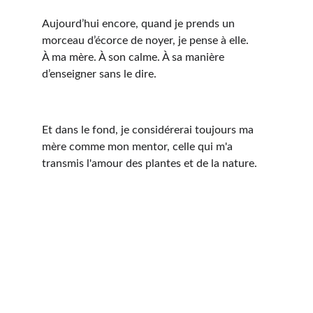
Aujourd’hui encore, quand je prends un 
morceau d’écorce de noyer, je pense à elle.
À ma mère. À son calme. À sa manière 
d’enseigner sans le dire.
Et dans le fond, je considérerai toujours ma 
mère comme mon mentor, celle qui m'a 
transmis l'amour des plantes et de la nature.
Naturopathie au Quotidien
FATIGUE PERSISTANTE
DOULEURS CHRONIQUES
SURCONSOMMATION DE SUCRE 